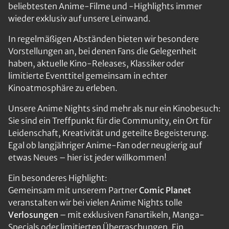
beliebtesten Anime-Filme und -Highlights immer
wieder exklusiv auf unsere Leinwand.
In regelmäßigen Abständen bieten wir besondere
Vorstellungen an, bei denen Fans die Gelegenheit
haben, aktuelle Kino-Releases, Klassiker oder
limitierte Eventtitel gemeinsam in echter
Kinoatmosphäre zu erleben.
Unsere Anime Nights sind mehr als nur ein Kinobesuch:
Sie sind ein Treffpunkt für die Community, ein Ort für
Leidenschaft, Kreativität und geteilte Begeisterung.
Egal ob langjähriger Anime-Fan oder neugierig auf
etwas Neues – hier ist jeder willkommen!
Ein besonderes Highlight:
Gemeinsam mit unserem Partner
Comic Planet
veranstalten wir bei vielen Anime Nights tolle
Verlosungen
– mit exklusiven Fanartikeln, Manga-
Specials oder limitierten Überraschungen. Ein